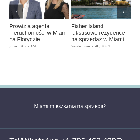
Prowizja agenta
Fisher Island
Dl
 z
nieruchomości w Miami
luksusowe rezydence
na
na Florydzie.
na sprzedaż w Miami
Po
ami
ni
June 13th, 2024
September 25th, 2024
na
June
Miami mieszkania na sprzedaż